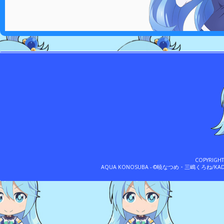
COPYRIGH
AQUA KONOSUBA - ©暁なつめ・三嶋くろね/