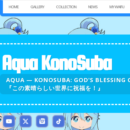
HOME
GALLERY
COLLECTION
NEWS
MY WAIFU
Aqua KonoSuba
AQUA — KONOSUBA: GOD'S BLESSI
『この素晴らしい世界に祝福を！』