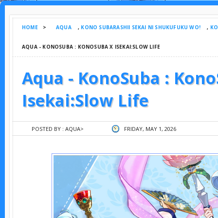
HOME
>
AQUA
,
KONO SUBARASHII SEKAI NI SHUKUFUKU WO!
,
KO
AQUA - KONOSUBA : KONOSUBA X ISEKAI:SLOW LIFE
Aqua - KonoSuba : Kono
Isekai:Slow Life
POSTED BY :
AQUA
>
FRIDAY, MAY 1, 2026