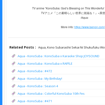
TV anime “KonoSuba: God’s Blessing on This Wonderful Wo
TVアニメ『この素晴らしい世界に祝福を！』×異
-Aqua-
More info:
https://www.isenon.com/
Related Posts :
Aqua,
Kono Subarashii Sekai Ni Shukufuku Wo
Aqua - KonoSuba : KonoSuba x Karaoke Shop JOYSOUND
Aqua - KonoSuba : KonoSuba x RAFFLE
Aqua - KonoSuba : #472
Aqua - KonoSuba : My Birthday!
Aqua - KonoSuba : Season 4
Aqua - KonoSuba : Colorful KonoSuba 10th Fes
Aqua - KonoSuba : #471